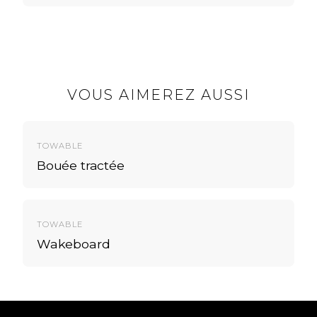
VOUS AIMEREZ AUSSI
Des 150E/h
TOWABLE
Bouée tractée
Des 150E/h
TOWABLE
Wakeboard