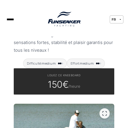
Kneeboard
Glissez sur l’eau à genoux avec le Knee Board —
sensations fortes, stabilité et plaisir garantis pour
tous les niveaux !
medium
medium
Difficulté:
Effort:
LOUEZ CE KNEEBOARD
150€
/heure