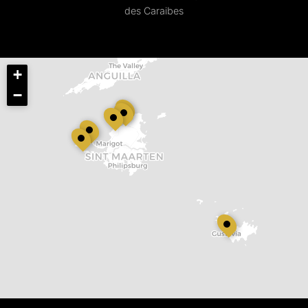
des Caraibes
+
−