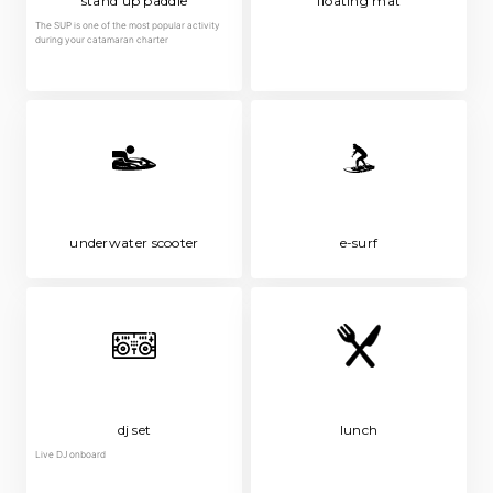
stand up paddle
floating mat
The SUP is one of the most popular activity
during your catamaran charter
underwater scooter
e-surf
dj set
lunch
Live DJ onboard