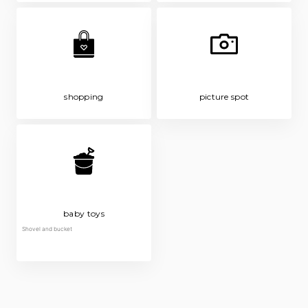
shopping
picture spot
baby toys
Shovel and bucket