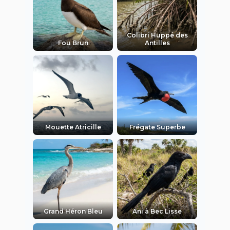
Colibri Huppé des
Fou Brun
Antilles
Mouette Atricille
Frégate Superbe
Grand Héron Bleu
Ani à Bec Lisse