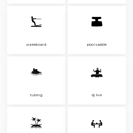
wakeboard
pool saddle
tubing
dj live