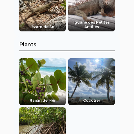
Iguane des Petites
Lézard de Sol
Antilles
Plants
Raisin de Mer
Cocotier