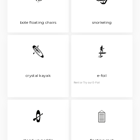
bote floating chairs
snorkeling
crystal kayak
e-foil
Rent or Try our E-Foil