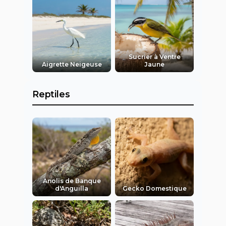
Sucrier à Ventre
Aigrette Neigeuse
Jaune
Reptiles
Anolis de Banque
d'Anguilla
Gecko Domestique